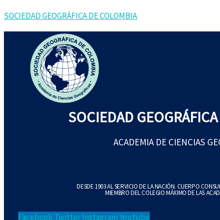
Ir
La
SOCIEDAD GEOGRÁFICA DE COLOMBIA
al
Sede
contenido
de
la
Academia
Colombiana
de
la
SOCIEDAD GEOGRÁFICA
Lengua
y
ACADEMIA DE CIENCIAS G
sus
maravillas
artísticas
DESDE 1903 AL SERVICIO DE LA NACIÓN. CUERPO CONS
MIEMBRO DEL COLEGIO MÁXIMO DE LAS ACAD
cantidad
Facebook
Twitter
Instagram
Youtube