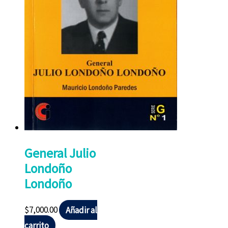
General Julio
Londoño
Londoño
$
7,000.00
Añadir al
carrito