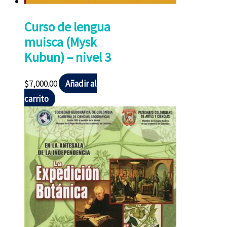
Curso de lengua
muisca (Mysk
Kubun) – nivel 3
$
7,000.00
Añadir al
carrito