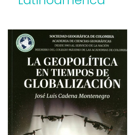
Latinoamérica
La
geopolítica
en
tiempos
de
globalización