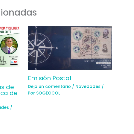
cionadas
Emisión Postal
as de
Deja un comentario
/
Novedades
/
ica de
Por
SOGEOCOL
ades
/