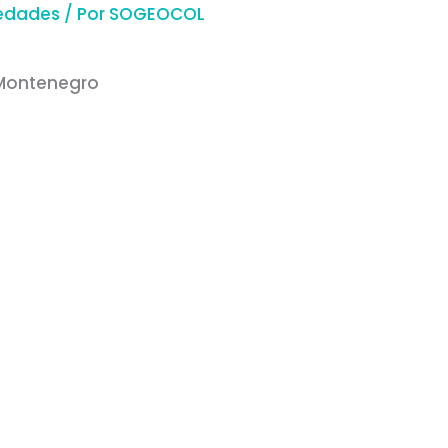
edades
/ Por
SOGEOCOL
 Montenegro