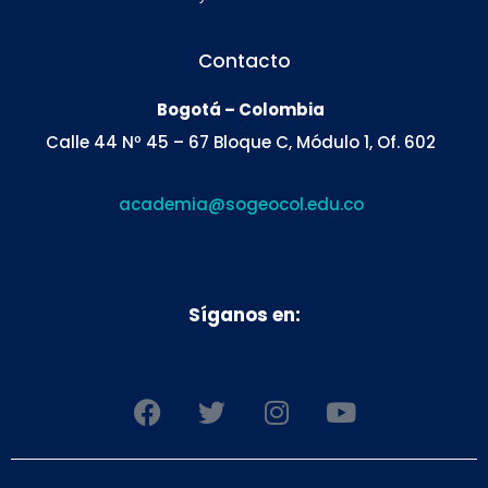
Contacto
Bogotá – Colombia
Calle 44 Nº 45 – 67 Bloque C, Módulo 1, Of. 602
academia@sogeocol.edu.co
Síganos en:
F
T
I
Y
a
w
n
o
c
i
s
u
e
t
t
t