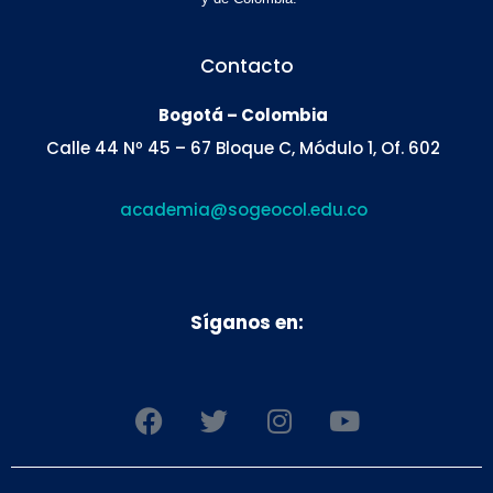
Contacto
Bogotá – Colombia
Calle 44 Nº 45 – 67 Bloque C, Módulo 1, Of. 602
academia@sogeocol.edu.co
Síganos en:
F
T
I
Y
a
w
n
o
c
i
s
u
e
t
t
t