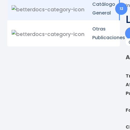
Catálogo
I
12
General
Otras
Publicaciones
A
T
A
P
F
C