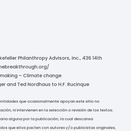
efeller Philanthropy Advisors, Inc., 436 14th
thebreakthrough.org/
y-making – Climate change
er and Ted Nordhaus to H.F. Rucinque
 entidades que ocasionalmente apoyan este sitio no
ón, ni intervienen en la selección o revisión de los textos;
raria alguna por la publicación, la cual descansa
erdos que ellos pacten con autores y/o publicistas originales,