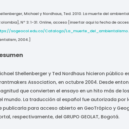
ellenberger, Michael y Nordhaus, Ted. 2010. La muerte del ambient
olombia], Nº 3: 1-31. Online, acceso [insertar aqui la fecha de acces
ttps://sogeocol.edu.co/Catalogo/La_muerte_del_ambientalismo
ntalism, 2004.]
esumen
ichael Shellenberger y Ted Nordhaus hicieron público e
rantmakers Association, en octubre 2004. Desde entonc
agnitud que convierten el ensayo en un hito más de l
el mundo. La traducción al español fue autorizada por l
e publicarla para acceso abierto en GeoTrópico y Geog
ortal, respectivamente, del GRUPO GEOLAT, Bogotá.