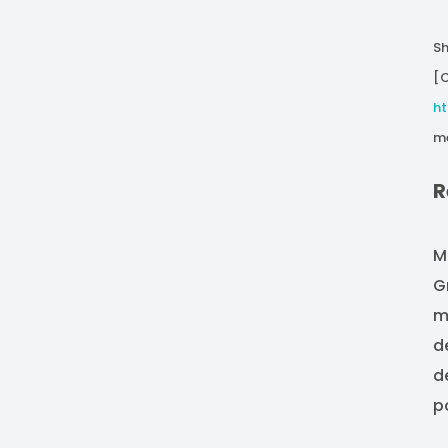
Sh
[C
h
me
R
M
G
m
d
d
p