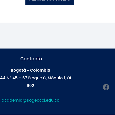
Contacto
Bogotá – Colombia
 44 Nº 45 – 67 Bloque C, Módulo 1, Of.
F
602
a
c
academia@sogeocol.edu.co
e
b