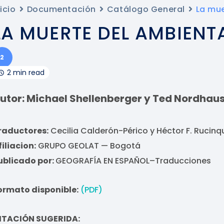
nicio
Documentación
Catálogo General
La mue
LA MUERTE DEL AMBIENT
2
2 min read
utor: Michael Shellenberger y Ted Nordhau
raductores:
Cecilia Calderón-Périco y Héctor F. Rucinq
filiacion:
GRUPO GEOLAT — Bogotá
ublicado por:
GEOGRAFÍA EN ESPAÑOL–Traducciones
ormato disponible:
(PDF)
ITACIÓN SUGERIDA: