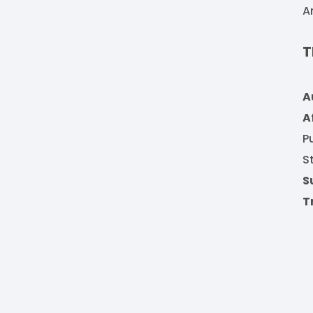
A
T
A
A
P
S
S
T