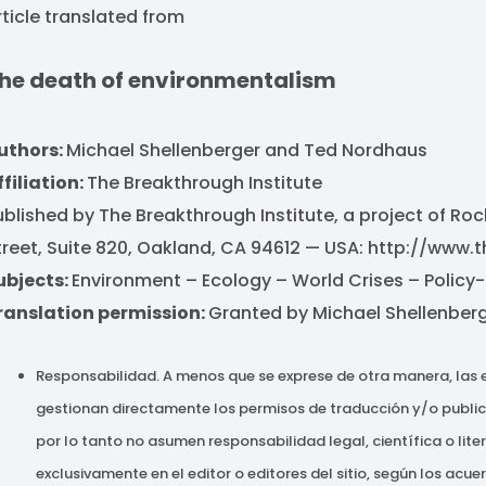
rticle translated from
he death of environmentalism
uthors:
Michael Shellenberger and Ted Nordhaus
ffiliation:
The Breakthrough Institute
ublished by The Breakthrough Institute, a project of Rock
treet, Suite 820, Oakland, CA 94612 — USA: http://www.
ubjects:
Environment – Ecology – World Crises – Polic
ranslation permission:
Granted by Michael Shellenberg
Responsabilidad. A menos que se exprese de otra manera, las
gestionan directamente los permisos de traducción y/o publicaci
por lo tanto no asumen responsabilidad legal, científica o lite
exclusivamente en el editor o editores del sitio, según los acu