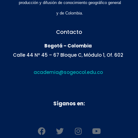
producción y difusión de conocimiento geográfico general
y de Colombia.
Contacto
Bogotá – Colombia
Calle 44 Nº 45 – 67 Bloque C, Módulo 1, Of. 602
academia@sogeocol.edu.co
Síganos en:
F
T
I
Y
a
w
n
o