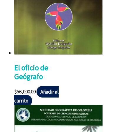
El oficio de
Geógrafo
$
56,000.00
Añadir al
carrito