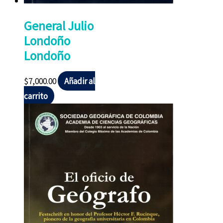
General Julio
Londoño
Londoño
$
7,000.00
Añadir al
carrito