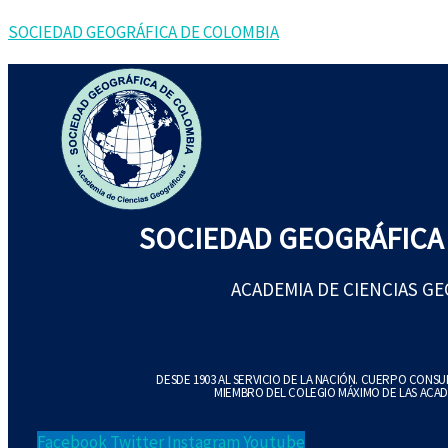
Ir
Maremtorio:
SOCIEDAD GEOGRÁFICA DE COLOMBIA
al
descubrimiento
contenido
de
una
Colombia
invisible
cantidad
SOCIEDAD GEOGRÁFICA
ACADEMIA DE CIENCIAS G
DESDE 1903 AL SERVICIO DE LA NACIÓN. CUERPO CONS
MIEMBRO DEL COLEGIO MÁXIMO DE LAS ACAD
Facebook
Twitter
Instagram
Youtube