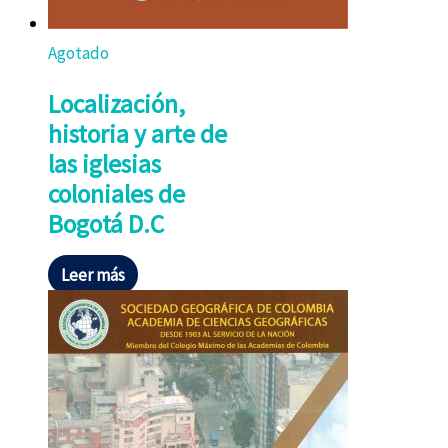
Agotado
Localización,
historia y arte de
las iglesias
coloniales de
Bogotá D.C
Leer más