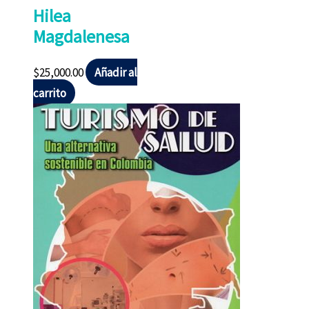
Hilea
Magdalenesa
$
25,000.00
Añadir al
carrito